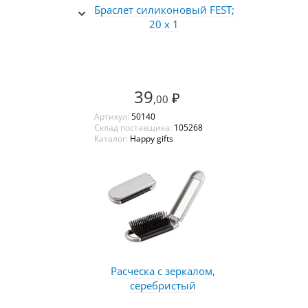
Браслет силиконовый FEST;
20 x 1
39
₽
,00
Артикул:
50140
Склад поставщика:
105268
Каталог:
Happy gifts
Расческа с зеркалом,
серебристый