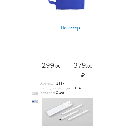
Несессер
299
...
379
,00
,00
₽
Артикул:
2117
Склад поставщика:
194
Каталог:
Океан