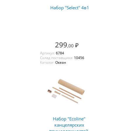
Набор "Select" 4в1
299
₽
,00
Артикул:
6784
Склад поставщика:
10456
Каталог:
Океан
Набор "Ecoline"
канцелярских
принадлежностей,