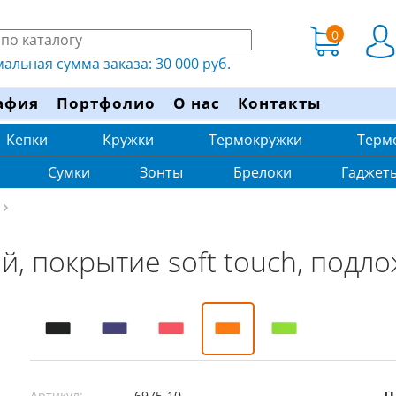
0
льная сумма заказа: 30 000 руб.
афия
Портфолио
О нас
Контакты
Кепки
Кружки
Термокружки
Терм
Сумки
Зонты
Брелоки
Гаджет
, покрытие soft touch, подл
Артикул:
6975-10