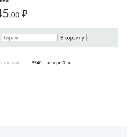
ена
45
₽
,00
В корзину
оставщик
3540 + резерв 0 шт.