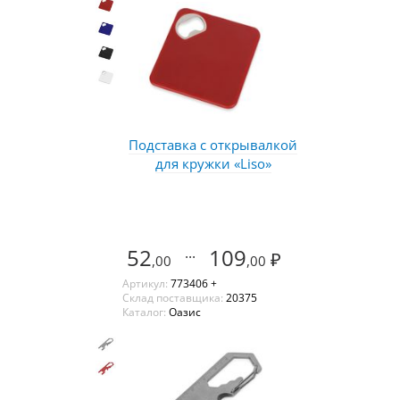
Подставка с открывалкой
для кружки «Liso»
52
...
109
₽
,00
,00
Артикул:
773406 +
Склад поставщика:
20375
Каталог:
Оазис