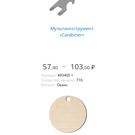
Мультиинструмент
«Carabiner»
57
...
103
₽
,40
,00
Артикул:
493400 +
Склад поставщика:
716
Каталог:
Оазис