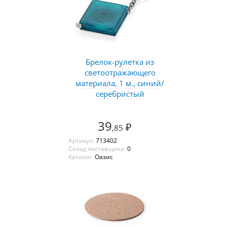
Брелок-рулетка из
светоотражающего
материала, 1 м., синий/
серебристый
39
₽
,85
Артикул:
713402
Склад поставщика:
0
Каталог:
Оазис