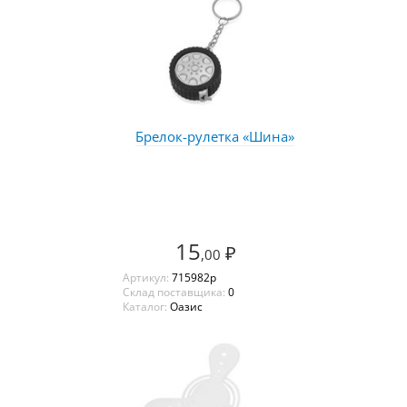
Брелок-рулетка «Шина»
15
₽
,00
Артикул:
715982p
Склад поставщика:
0
Каталог:
Оазис