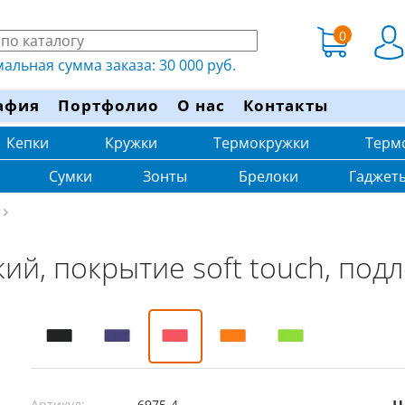
0
льная сумма заказа: 30 000 руб.
афия
Портфолио
О нас
Контакты
Кепки
Кружки
Термокружки
Терм
Сумки
Зонты
Брелоки
Гаджет
й, покрытие soft touch, под
Артикул:
6975-4