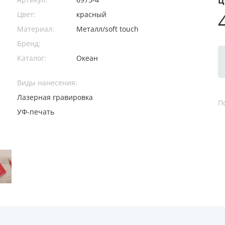
Ц
Цвет:
красный
Материал:
Металл/soft touch
Бренд:
Каталог:
Океан
Виды нанесения:
Лазерная гравировка
П
УФ-печать