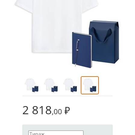
2 818
₽
,00