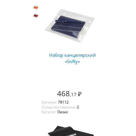
Набор канцелярский
«Softy»
468
₽
,17
Артикул:
78112
Склад поставщика:
2
Каталог:
Оазис