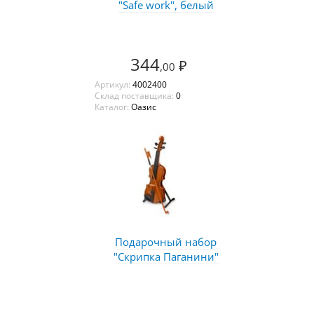
"Safe work", белый
344
₽
,00
Артикул:
4002400
Склад поставщика:
0
Каталог:
Оазис
Подарочный набор
"Скрипка Паганини"