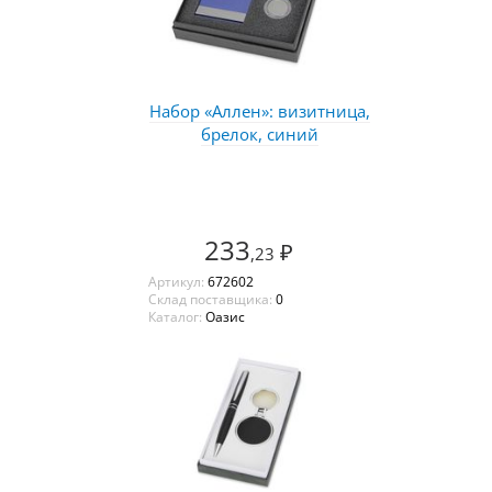
Набор «Аллен»: визитница,
брелок, синий
233
₽
,23
Артикул:
672602
Склад поставщика:
0
Каталог:
Оазис