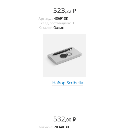
523
₽
,22
Артикул:
486918K
Склад поставщика:
0
Каталог:
Оазис
Набор Scribella
532
₽
,00
Артикул:
20340.30