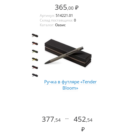
365
₽
,00
Артикул:
514221.01
Склад поставщика:
0
Каталог:
Оазис
Ручка в футляре «Tender
Bloom»
377
...
452
,54
,54
₽