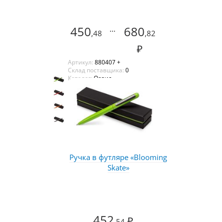
450
...
680
,48
,82
₽
Артикул:
880407 +
Склад поставщика:
0
Каталог:
Оазис
Ручка в футляре «Blooming
Skate»
452
₽
,54