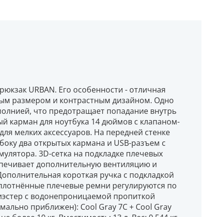
юкзак URBAN. Его особенности - отличная
ным размером и контрастным дизайном. Одно
молнией, что предотращает попадание внутрь
ый карман для ноутбука 14 дюймов с клапаном-
для мелких аксессуаров. На передней стенке
боку два открытых кармана и USB-разъем с
улятора. 3D-сетка на подкладке плечевых
печивает дополнительную вентиляцию и
Дополнительная короткая ручка с подкладкой
 Уплотнённые плечевые ремни регулируются по
лиэстер с водонепроницаемой пропиткой
ально приближен): Cool Gray 7C + Cool Gray