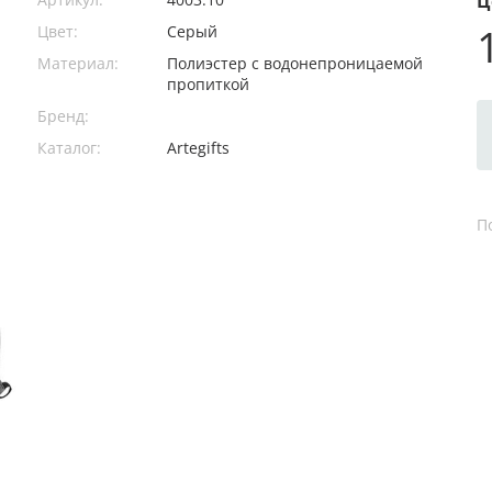
Ц
Цвет:
Серый
Материал:
Полиэстер с водонепроницаемой
пропиткой
Бренд:
Каталог:
Artegifts
П