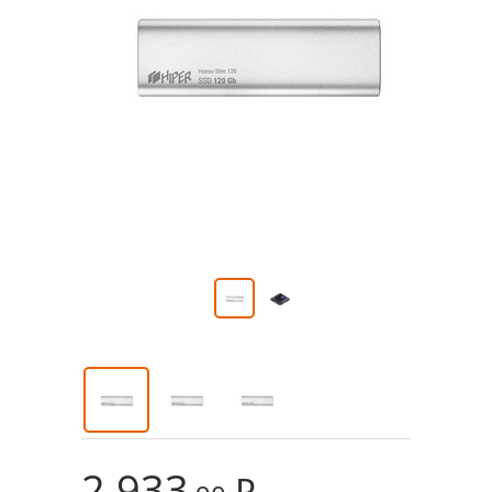
2 933
₽