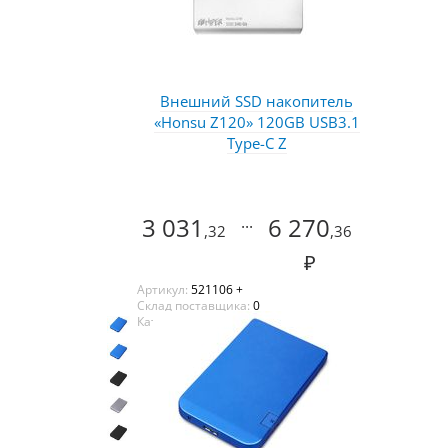
Внешний SSD накопитель
«Honsu Z120» 120GB USB3.1
Type-C Z
3 031
...
6 270
,32
,36
₽
Артикул:
521106 +
Склад поставщика:
0
Каталог:
Оазис