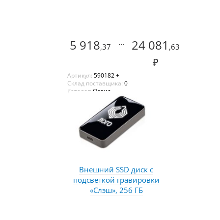
5 918
...
24 081
,37
,63
₽
Артикул:
590182 +
Склад поставщика:
0
Каталог:
Оазис
Внешний SSD диск с
подсветкой гравировки
«Слэш», 256 ГБ