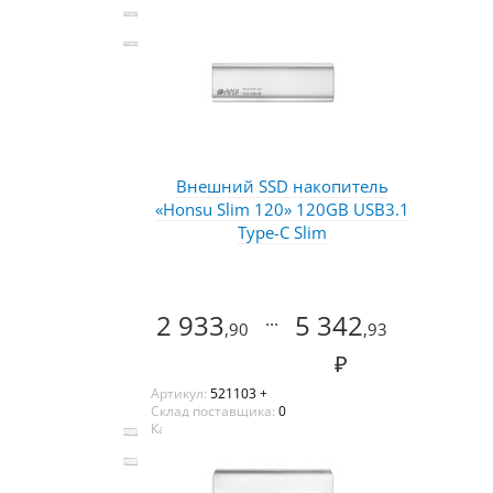
Внешний SSD накопитель
«Honsu Slim 120» 120GB USB3.1
Type-C Slim
2 933
...
5 342
,90
,93
₽
Артикул:
521103 +
Склад поставщика:
0
Каталог:
Оазис