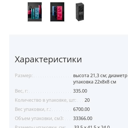
Характеристики
Размер:
высота 21,3 см; диаметр 
упаковка 22х8х8 см
Вес, г:
335.00
Количество в упаковке, шт:
20
Вес упаковки, г.:
6700.00
Объем упаковки, см3:
33366.00
Размеры упаковки, см:
33.5 x 41.5 x 24.0