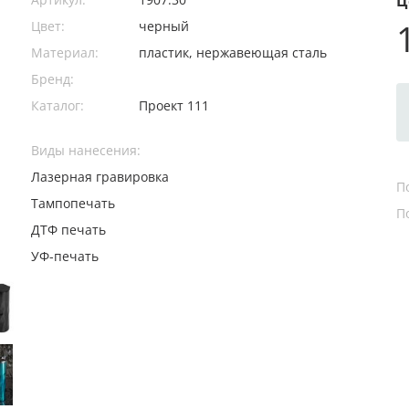
Ц
Цвет:
черный
Материал:
пластик, нержавеющая сталь
Бренд:
Каталог:
Проект 111
Виды нанесения:
Лазерная гравировка
П
Тампопечать
П
ДТФ печать
УФ-печать