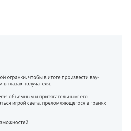
й огранки, чтобы в итоге произвести вау-
 в глазах получателя.
ems объемным и притягательным: его
аться игрой света, преломляющегося в гранях
озможностей.