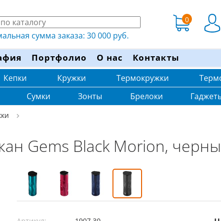
0
льная сумма заказа: 30 000 руб.
афия
Портфолио
О нас
Контакты
Кепки
Кружки
Термокружки
Терм
Сумки
Зонты
Брелоки
Гаджет
жки
кан Gems Black Morion, черн
Артикул:
1907.30