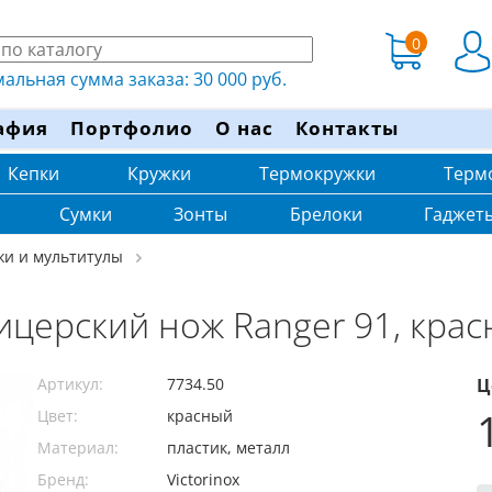
0
льная сумма заказа: 30 000 руб.
афия
Портфолио
О нас
Контакты
Кепки
Кружки
Термокружки
Терм
Сумки
Зонты
Брелоки
Гаджет
жи и мультитулы
церский нож Ranger 91, кра
Артикул:
7734.50
Ц
Цвет:
красный
Материал:
пластик, металл
Бренд:
Victorinox