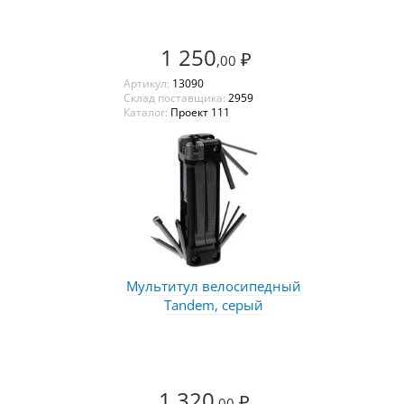
1 250
₽
,00
Артикул:
13090
Склад поставщика:
2959
Каталог:
Проект 111
Мультитул велосипедный
Tandem, серый
1 320
₽
,00