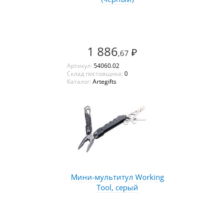
1 886
₽
,67
Артикул:
54060.02
Склад поставщика:
0
Каталог:
Artegifts
Мини-мультитул Working
Tool, серый