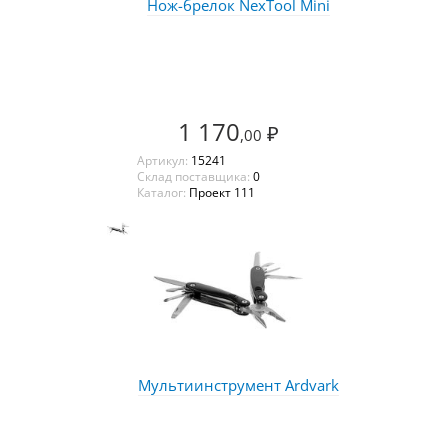
Нож-брелок NexTool Mini
1 170
₽
,00
Артикул:
15241
Склад поставщика:
0
Каталог:
Проект 111
Мультиинструмент Ardvark