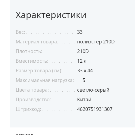
Характеристики
Вес:
33
Материал товара:
полиэстер 210D
Плотность:
210D
Вместимость:
12 л
Размер товара (см):
33 х 44
Максимальная нагрузка:
5
Цвета товара:
светло-серый
Производство:
Китай
Штрихкод:
4620751931307