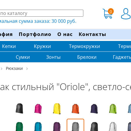
0
льная сумма заказа: 30 000 руб.
афия
Портфолио
О нас
Контакты
Кепки
Кружки
Термокружки
Терм
Сумки
Зонты
Брелоки
Гаджет
Рюкзаки
ак стильный "Oriole", светло-