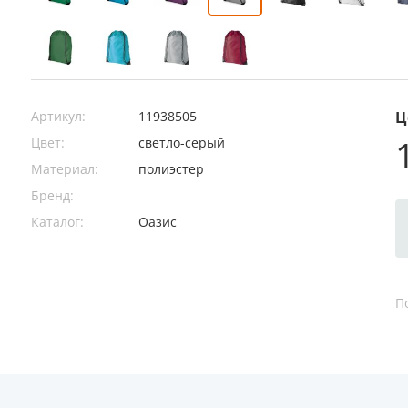
Артикул:
11938505
Ц
Цвет:
светло-серый
Материал:
полиэстер
Бренд:
Каталог:
Оазис
П