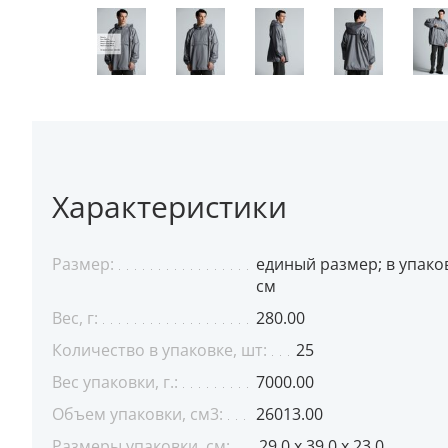
Характеристики
Размер:
единый размер; в упаков
см
Вес, г:
280.00
Количество в упаковке, шт:
25
Вес упаковки, г.:
7000.00
Объем упаковки, см3:
26013.00
Размеры упаковки, см:
29.0 x 39.0 x 23.0