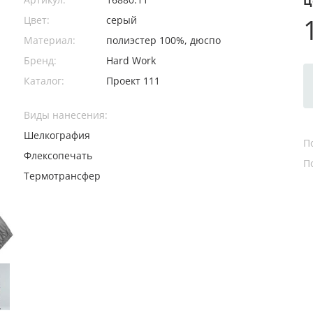
Ц
Цвет:
серый
Материал:
полиэстер 100%, дюспо
Бренд:
Hard Work
Каталог:
Проект 111
Виды нанесения:
Шелкография
П
Флексопечать
П
Термотрансфер