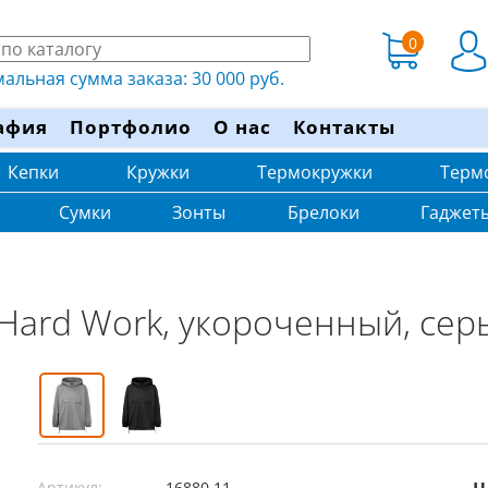
0
льная сумма заказа: 30 000 руб.
афия
Портфолио
О нас
Контакты
Кепки
Кружки
Термокружки
Терм
Сумки
Зонты
Брелоки
Гаджет
Hard Work, укороченный, сер
Артикул:
16880.11