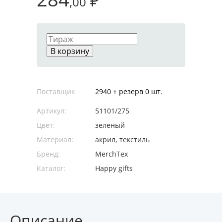
₽
,00
В корзину
Поставщик
2940 + резерв 0 шт.
Артикул:
51101/275
Цвет:
зеленый
Материал:
акрил, текстиль
Бренд:
MerchTex
Каталог:
Happy gifts
Описание