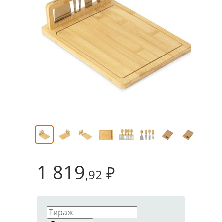
1 819
₽
,92