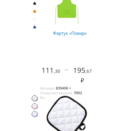
Фартук «Повар»
111
...
195
,30
,67
₽
Артикул:
839496 +
Склад поставщика:
5902
Каталог:
Оазис