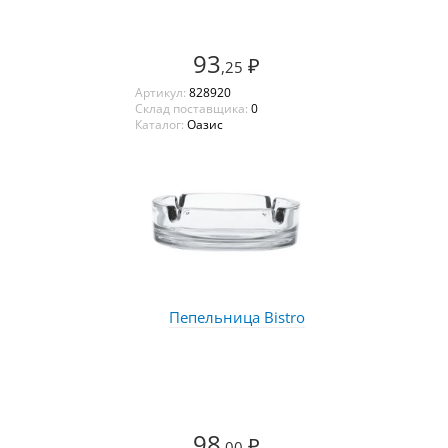
93
₽
,25
Артикул:
828920
Склад поставщика:
0
Каталог:
Оазис
Пепельница Bistro
98
₽
,00