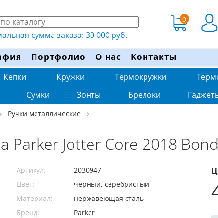
0
льная сумма заказа: 30 000 руб.
афия
Портфолио
О нас
Контакты
Кепки
Кружки
Термокружки
Терм
Сумки
Зонты
Брелоки
Гаджет
Ручки металлические
 Parker Jotter Core 2018 Bond 
Артикул:
2030947
Ц
Цвет:
черный, серебристый
Материал:
нержавеющая cталь
Бренд:
Parker