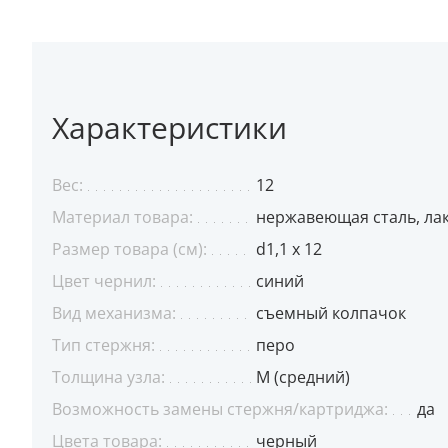
Характеристики
Вес:
12
Материал товара:
нержавеющая cталь, ла
Размер товара (см):
d1,1 х 12
Цвет чернил:
синий
Вид механизма:
съемный колпачок
Тип стержня:
перо
Толщина узла:
M (средний)
Возможность замены стержня/картриджа:
да
Цвета товара:
черный