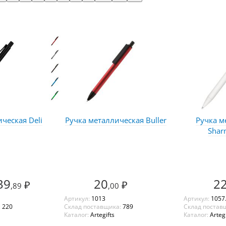
ческая Deli
Ручка металлическая Buller
Ручка м
Shar
39
20
2
₽
₽
,89
,00
Артикул:
1013
Артикул:
1057
:
220
Склад поставщика:
789
Склад постав
Каталог:
Artegifts
Каталог:
Artegi