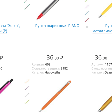
вая "Жако",
Ручка шариковая PIANO
Руч
 (Р)
металличе
36
36
.
₽
₽
,00
,00
Артикул:
608
Артикул:
1157
:
0
Склад поставщика:
9182
Склад постав
Каталог:
Happy gifts
Каталог:
Оази