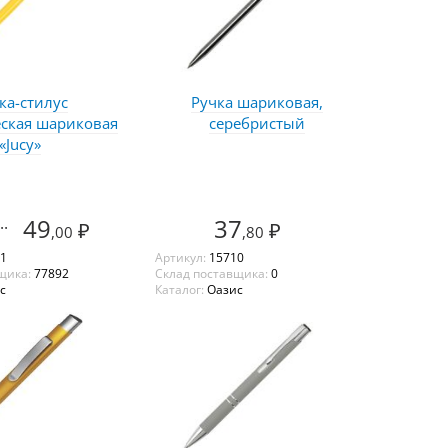
ка-стилус
Ручка шариковая,
ская шариковая
серебристый
«Jucy»
..
49
37
₽
₽
,00
,80
1
Артикул:
15710
щика:
77892
Склад поставщика:
0
с
Каталог:
Оазис