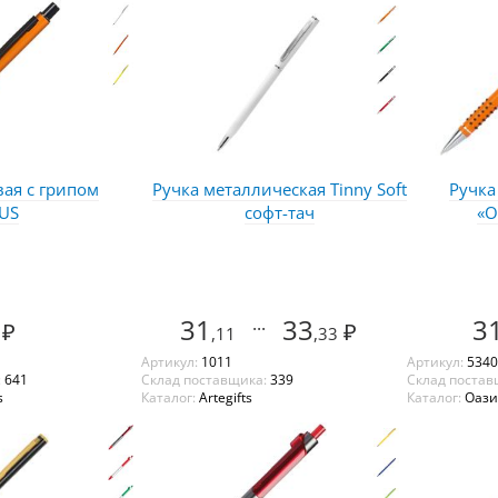
ая с грипом
Ручка металлическая Tinny Soft
Ручка
US
софт-тач
«О
31
...
33
3
₽
₽
,11
,33
Артикул:
1011
Артикул:
5340
:
641
Склад поставщика:
339
Склад постав
s
Каталог:
Artegifts
Каталог:
Оази