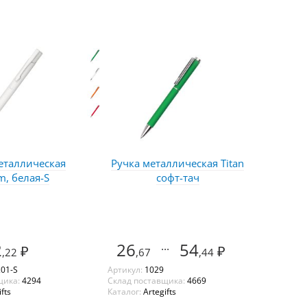
еталлическая
Ручка металлическая Titan
m, белая-S
софт-тач
2
26
...
54
₽
₽
,22
,67
,44
.01-S
Артикул:
1029
щика:
4294
Склад поставщика:
4669
fts
Каталог:
Artegifts