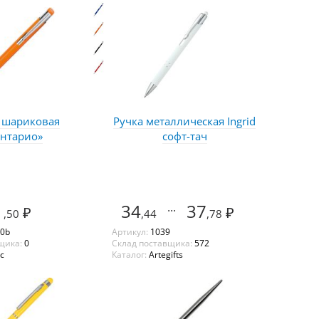
 шариковая
Ручка металлическая Ingrid
нтарио»
софт-тач
1
34
...
37
₽
₽
,50
,44
,78
0b
Артикул:
1039
щика:
0
Склад поставщика:
572
с
Каталог:
Artegifts