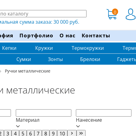
0
льная сумма заказа: 30 000 руб.
афия
Портфолио
О нас
Контакты
Кепки
Кружки
Термокружки
Терм
Сумки
Зонты
Брелоки
Гаджет
Ручки металлические
и металлические
Материал
Нанесение
2
3
4
5
6
7
8
9
10