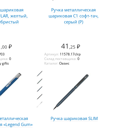
 шариковая
Ручка металлическая
LAR, желтый,
шариковая C1 софт-тач,
ебристый
серый (Р)
1
41
₽
₽
,00
,25
/03
Артикул:
11578.17clrp
щика:
0
Склад поставщика:
0
 gifts
Каталог:
Оазис
еталлическая
Ручка шариковая SLIM
я «Legend Gum»