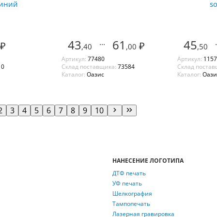
синий
so
43
...
61
45
.
₽
₽
,40
,00
,50
Артикул:
77480
Артикул:
1157
:
0
Склад поставщика:
73584
Склад постав
Каталог:
Оазис
Каталог:
Оази
2
3
4
5
6
7
8
9
10
НАНЕСЕНИЕ ЛОГОТИПА
ДТФ печать
УФ печать
Шелкография
Тампопечать
Лазерная гравировка