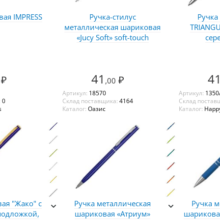
вая IMPRESS
Ручка-стилус
Ручка
металлическая шариковая
TRIANGU
«Jucy Soft» soft-touch
сер
41
4
₽
₽
,00
Артикул:
18570
Артикул:
1350
:
0
Склад поставщика:
4164
Склад постав
s
Каталог:
Оазис
Каталог:
Happy
ая "Жако" с
Ручка металлическая
Ручка м
подложкой,
шариковая «Атриум»
шарикова