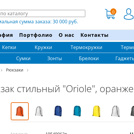
0
льная сумма заказа: 30 000 руб.
афия
Портфолио
О нас
Контакты
Кепки
Кружки
Термокружки
Терм
Сумки
Зонты
Брелоки
Гаджет
Рюкзаки
зак стильный "Oriole", оранж
Артикул:
19549062p