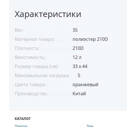
Характеристики
Вес:
35
Материал товара:
полиэстер 210D
Плотность:
210D
Вместимость:
12 л
Размер товара (см):
33 х 44
Максимальная нагрузка:
5
Цвета товара:
оранжевый
Производство:
Китай
КАТАЛОГ
Пакеты
Дом