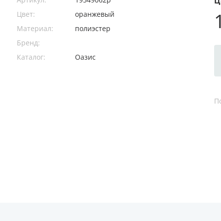
Ц
Цвет:
оранжевый
Материал:
полиэстер
Бренд:
Каталог:
Оазис
П