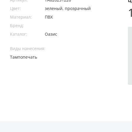
Ц
Цвет:
зеленый, прозрачный
Материал:
ПВХ
Бренд:
Каталог:
Оазис
Виды нанесения:
Тампопечать