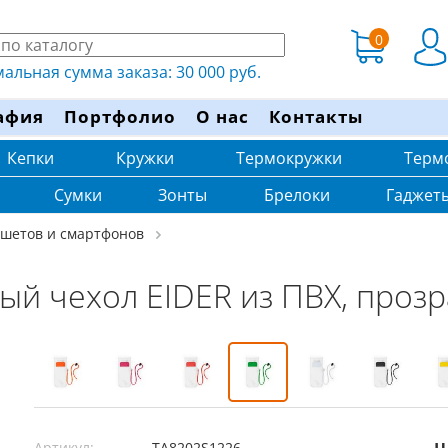
0
льная сумма заказа: 30 000 руб.
афия
Портфолио
О нас
Контакты
Кепки
Кружки
Термокружки
Терм
Сумки
Зонты
Брелоки
Гаджет
ншетов и смартфонов
й чехол EIDER из ПВХ, проз
Артикул:
TA8202S1226