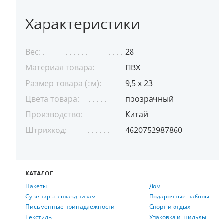
Характеристики
Вес:
28
Материал товара:
ПВХ
Размер товара (см):
9,5 x 23
Цвета товара:
прозрачный
Производство:
Китай
Штрихкод:
4620752987860
КАТАЛОГ
Пакеты
Дом
Сувениры к праздникам
Подарочные наборы
Письменные принадлежности
Спорт и отдых
Текстиль
Упаковка и шильды