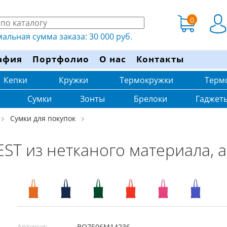
0
льная сумма заказа: 30 000 руб.
афия
Портфолио
О нас
Контакты
Кепки
Кружки
Термокружки
Терм
Сумки
Зонты
Брелоки
Гаджет
Сумки для покупок
EST из нетканого материала, 
Артикул:
BO7506M14236