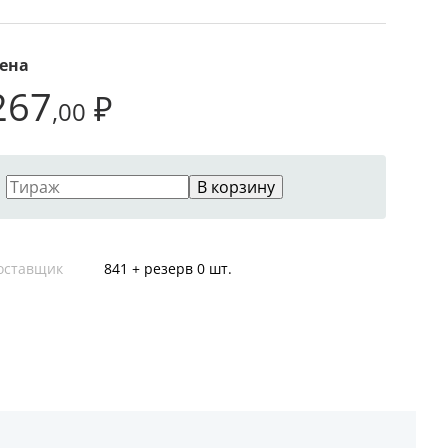
ена
267
₽
,00
В корзину
оставщик
841 + резерв 0 шт.