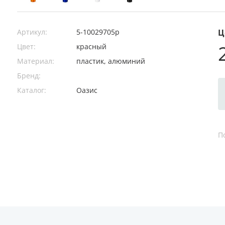
Артикул:
5-10029705p
Ц
Цвет:
красный
Материал:
пластик, алюминий
Бренд:
Каталог:
Оазис
П