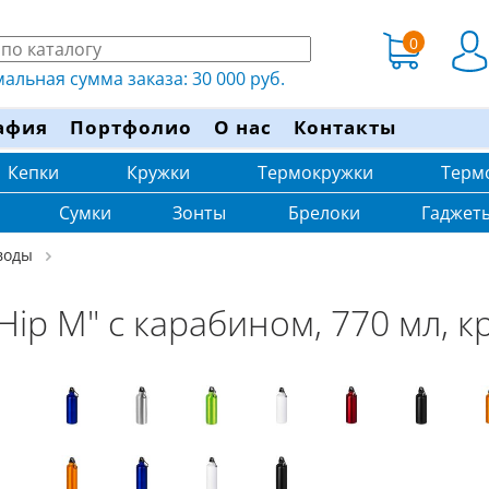
0
льная сумма заказа: 30 000 руб.
афия
Портфолио
О нас
Контакты
Кепки
Кружки
Термокружки
Терм
Сумки
Зонты
Брелоки
Гаджет
воды
Hip M" с карабином, 770 мл, к