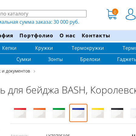
0
льная сумма заказа: 30 000 руб.
афия
Портфолио
О нас
Контакты
Кепки
Кружки
Термокружки
Терм
Сумки
Зонты
Брелоки
Гаджет
 и документов
ь для бейджа BASH, Королевс
Артикул:
LY7070S105