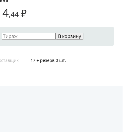
ена
14
₽
,44
В корзину
оставщик
17 + резерв 0 шт.