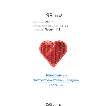
99
₽
,00
Артикул:
24815
Склад поставщика:
12171
Каталог:
Проект 111
Пешеходный
светоотражатель «Сердце»,
красный
99
₽
,00