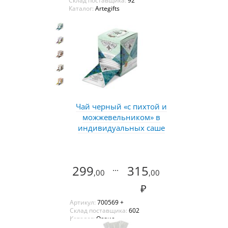
Склад поставщика:
92
Каталог:
Artegifts
Чай черный «с пихтой и
можжевельником» в
индивидуальных саше
299
...
315
,00
,00
₽
Артикул:
700569 +
Склад поставщика:
602
Каталог:
Оазис