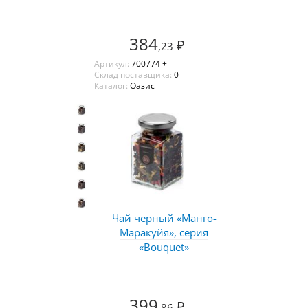
384
₽
,23
Артикул:
700774 +
Склад поставщика:
0
Каталог:
Оазис
Чай черный «Манго-
Маракуйя», серия
«Bouquet»
399
₽
,86