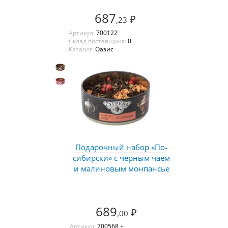
687
₽
,23
Артикул:
700122
Склад поставщика:
0
Каталог:
Оазис
Подарочный набор «По-
сибирски» с черным чаем
и малиновым монпансье
689
₽
,00
Артикул:
700568 +