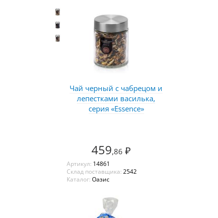
Чай черный с чабрецом и
лепестками василька,
серия «Essence»
459
₽
,86
Артикул:
14861
Склад поставщика:
2542
Каталог:
Оазис