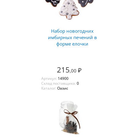
Набор новогодних
имбирных печений в
форме елочки
215
₽
,00
Артикул:
14900
Склад поставщика:
0
Каталог:
Оазис