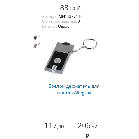
88
₽
,00
Артикул:
MN1737S147
Склад поставщика:
0
Каталог:
Оазис
Брелок-держатель для
монет «Allegro»
117
...
206
,40
,92
₽