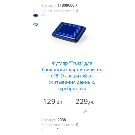
Артикул:
11809600 +
Склад поставщика:
2
Каталог:
Оазис
Футляр "Trust" для
банковских карт и визиток
с RFID - защитой от
считывания данных,
серебристый
129
...
229
,00
,00
₽
Артикул:
2038
Склад поставщика:
0
Каталог:
Океан