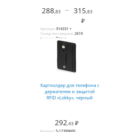
288
...
315
,83
,83
₽
Артикул:
914331 +
Склад поставщика:
2619
Каталог:
Оазис
Картхолдер для телефона с
держателем и защитой
RFID «Lokky», черный
292
₽
,43
Артикул:
5-12399600