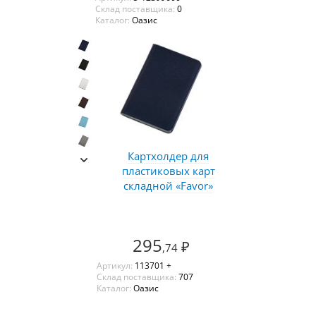
Склад поставщика:
0
Каталог:
Оазис
Картхолдер для
пластиковых карт
складной «Favor»
295
₽
,74
Артикул:
113701 +
Склад поставщика:
707
Каталог:
Оазис