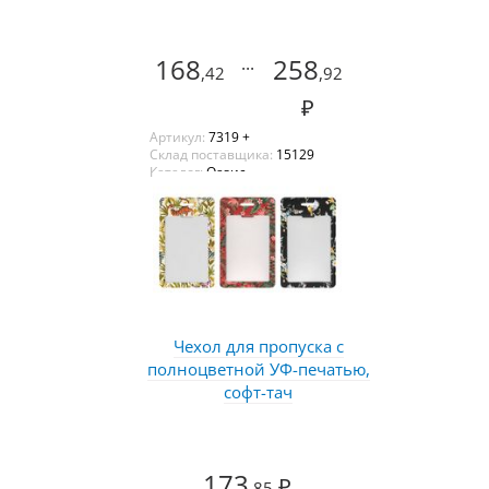
168
...
258
,42
,92
₽
Артикул:
7319 +
Склад поставщика:
15129
Каталог:
Оазис
Чехол для пропуска с
полноцветной УФ-печатью,
софт-тач
173
₽
,85