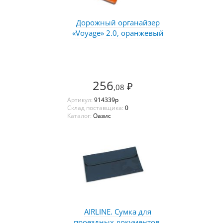
Дорожный органайзер
«Voyage» 2.0, оранжевый
256
₽
,08
Артикул:
914339p
Склад поставщика:
0
Каталог:
Оазис
AIRLINE. Сумка для
проездных документов,