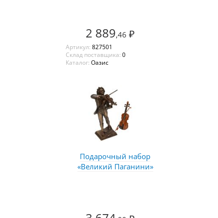
2 889
₽
,46
Артикул:
827501
Склад поставщика:
0
Каталог:
Оазис
Подарочный набор
«Великий Паганини»
3 674