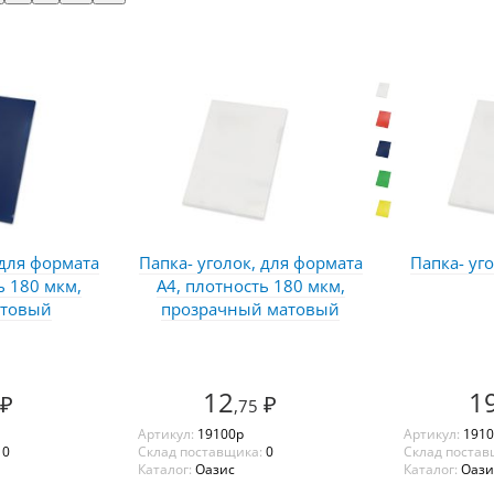
 для формата
Папка- уголок, для формата
Папка- уг
ь 180 мкм,
А4, плотность 180 мкм,
атовый
прозрачный матовый
12
1
₽
₽
,75
Артикул:
19100p
Артикул:
1910
:
0
Склад поставщика:
0
Склад постав
Каталог:
Оазис
Каталог:
Оази