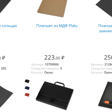
х кольцах
Планшет из МДФ Platu
Планше
зажим
223
25
₽
₽
0
,00
Артикул:
10799906
Артикул:
2126
:
395
Склад поставщика:
0
Склад постав
Каталог:
Оазис
Каталог:
Оази