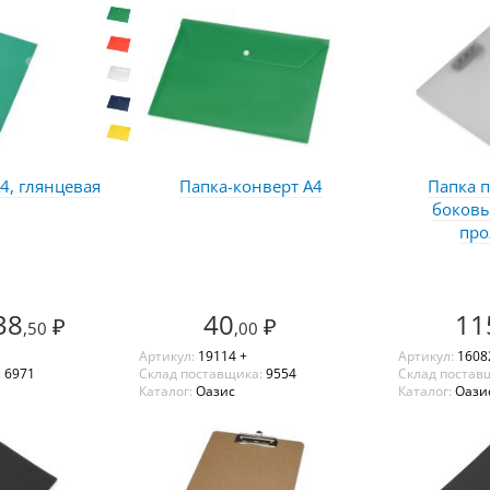
4, глянцевая
Папка-конверт А4
Папка п
боков
про
38
40
11
₽
₽
,50
,00
Артикул:
19114 +
Артикул:
1608
:
6971
Склад поставщика:
9554
Склад постав
Каталог:
Оазис
Каталог:
Оази