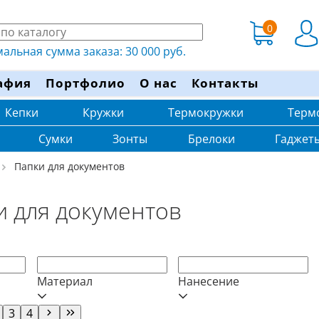
0
льная сумма заказа: 30 000 руб.
афия
Портфолио
О нас
Контакты
Кепки
Кружки
Термокружки
Терм
Сумки
Зонты
Брелоки
Гаджет
Папки для документов
и для документов
Материал
Нанесение
3
4