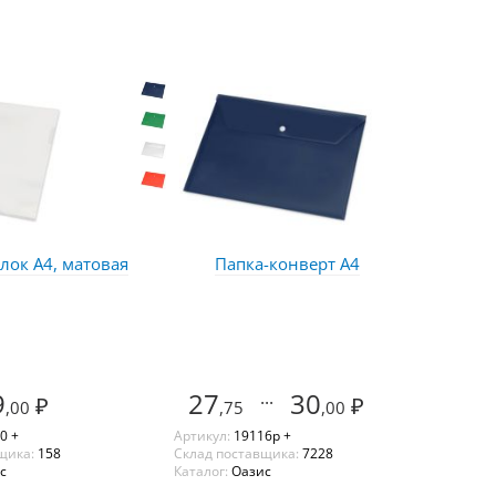
олок А4, матовая
Папка-конверт А4
9
27
...
30
₽
₽
,00
,75
,00
0 +
Артикул:
19116p +
щика:
158
Склад поставщика:
7228
с
Каталог:
Оазис