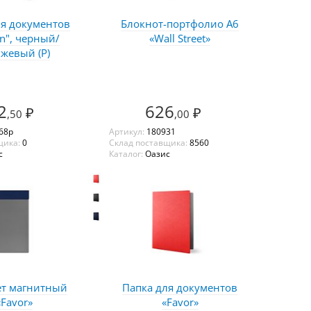
ля документов
Блокнот-портфолио А6
n", черный/
«Wall Street»
жевый (Р)
2
626
₽
₽
,50
,00
68p
Артикул:
180931
щика:
0
Склад поставщика:
8560
с
Каталог:
Оазис
т магнитный
Папка для документов
«Favor»
«Favor»