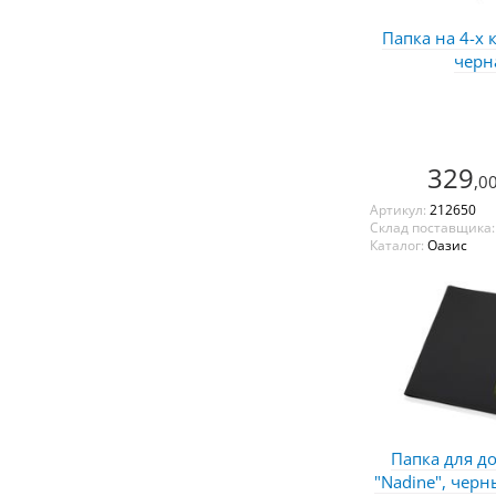
Папка на 4-х 
черн
329
,0
Артикул:
212650
Склад поставщика
Каталог:
Оазис
Папка для д
"Nadine", чер