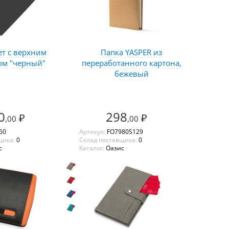
т с верхним
Папка YASPER из
ом "черный"
переработанного картона,
бежевый
0
298
₽
₽
,00
,00
60
Артикул:
FO7980S129
щика:
0
Склад поставщика:
0
с
Каталог:
Оазис