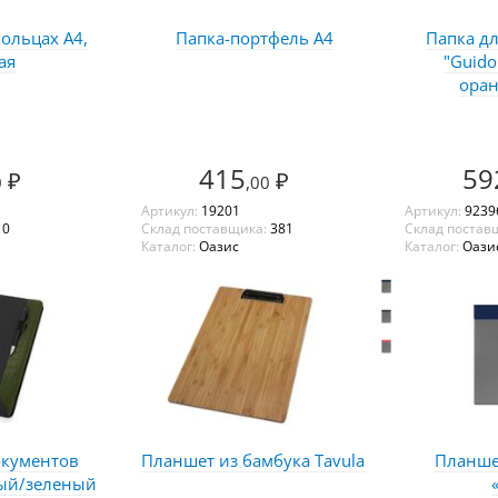
кольцах А4,
Папка-портфель А4
Папка д
ая
"Guido
оран
415
59
₽
₽
0
,00
Артикул:
19201
Артикул:
9239
:
0
Склад поставщика:
381
Склад постав
Каталог:
Оазис
Каталог:
Оази
окументов
Планшет из бамбука Tavula
Планше
ный/зеленый