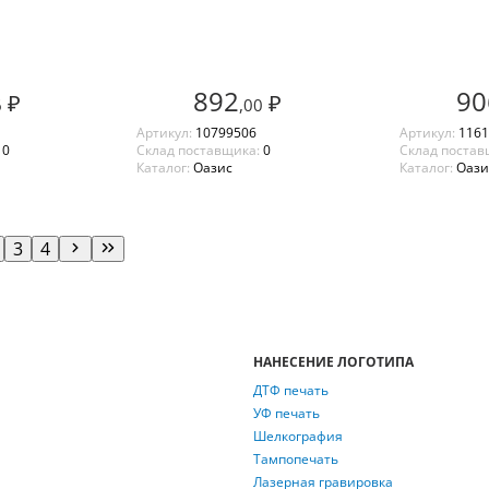
892
90
₽
₽
6
,00
Артикул:
10799506
Артикул:
1161
:
0
Склад поставщика:
0
Склад постав
Каталог:
Оазис
Каталог:
Оази
3
4
НАНЕСЕНИЕ ЛОГОТИПА
ДТФ печать
УФ печать
Шелкография
Тампопечать
Лазерная гравировка