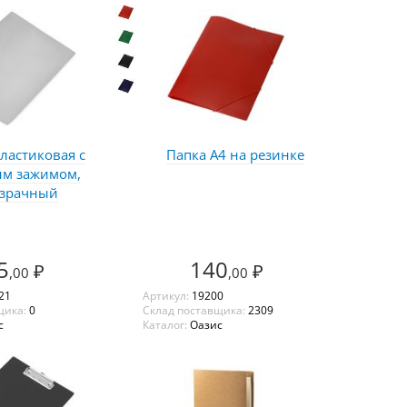
ластиковая с
Папка А4 на резинке
ым зажимом,
зрачный
5
140
₽
₽
,00
,00
21
Артикул:
19200
щика:
0
Склад поставщика:
2309
с
Каталог:
Оазис