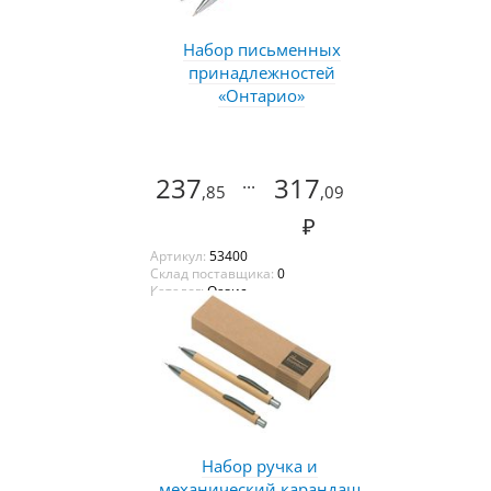
Набор письменных
принадлежностей
«Онтарио»
237
...
317
,85
,09
₽
Артикул:
53400
Склад поставщика:
0
Каталог:
Оазис
Набор ручка и
механический карандаш