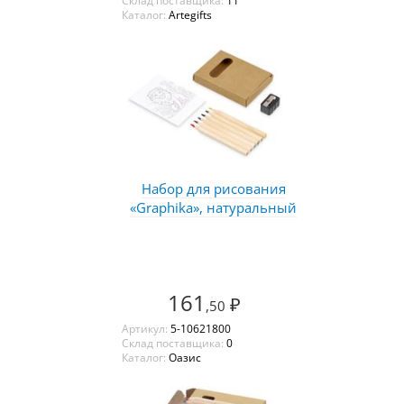
Склад поставщика:
11
Каталог:
Artegifts
Набор для рисования
«Graphika», натуральный
161
₽
,50
Артикул:
5-10621800
Склад поставщика:
0
Каталог:
Оазис