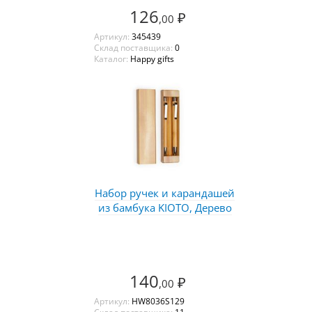
126
₽
,00
Артикул:
345439
Склад поставщика:
0
Каталог:
Happy gifts
Набор ручек и карандашей
из бамбука KIOTO, Дерево
140
₽
,00
Артикул:
HW8036S129