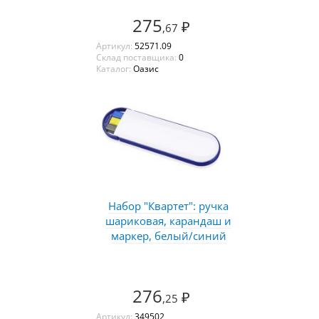
275
₽
,67
Артикул:
52571.09
Склад поставщика:
0
Каталог:
Оазис
Набор "Квартет": ручка
шариковая, карандаш и
маркер, белый/синий
276
₽
,25
Артикул:
349502