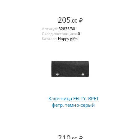
205
₽
,00
Артикул:
32835/30
Склад поставщика:
0
Каталог:
Happy gifts
Ключница FELTY, RPET
фетр, темно-серый
210
₽
,00