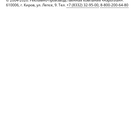
© 2004-2026. Рекламно-производственная компания «Аэроплан».
610006, г. Киров, ул. Лепсе, 9. Тел.
+7 (8332) 32-95-00
,
8-800-200-64-80