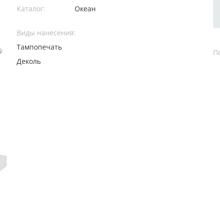
Каталог:
Океан
Виды нанесения:
Тампопечать
П
Деколь