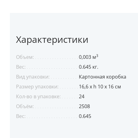
Характеристики
3
Объем:
0,003 м
Вес:
0.645 кг.
Вид упаковки:
Картонная коробка
Размер упаковки:
16,6 х h 10 х 16 см
Кол-во в упаковке:
24
Объём:
2508
Вес:
0.645