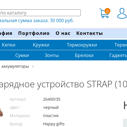
0
льная сумма заказа: 30 000 руб.
афия
Портфолио
О нас
Контакты
Кепки
Кружки
Термокружки
Терм
Сумки
Зонты
Брелоки
Гаджет
 аккумуляторы
арядное устройство STRAP (1
Артикул:
26400/35
Цвет:
черный
Материал:
пластик
Бренд:
Happy gifts