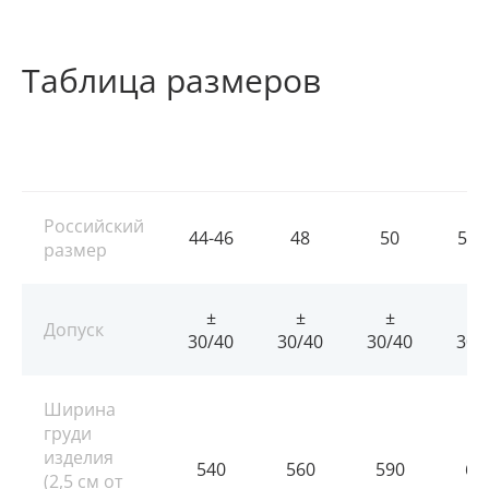
Таблица размеров
Российский
44-46
48
50
52-
размер
±
±
±
±
Допуск
30/40
30/40
30/40
30/
Ширина
груди
изделия
540
560
590
62
(2,5 см от