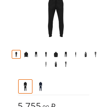
5 755
₽