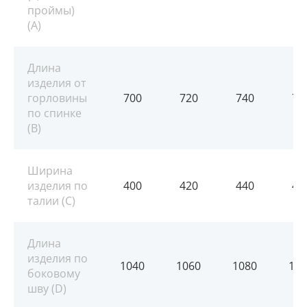
проймы)
(A)
Длина
изделия от
горловины
700
720
740
76
по спинке
(B)
Ширина
изделия по
400
420
440
46
талии (C)
Длина
изделия по
1040
1060
1080
110
боковому
шву (D)