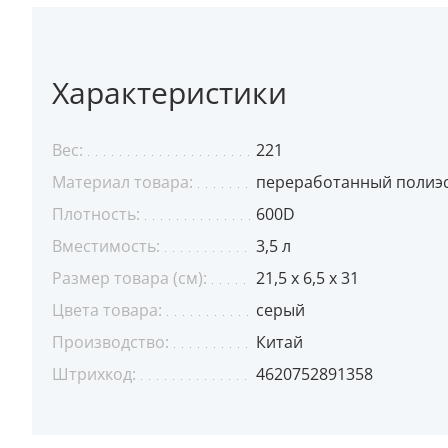
Характеристики
Вес:
221
Материал товара:
переработанный полиэс
Плотность:
600D
Вместимость:
3,5 л
Размер товара (см):
21,5 x 6,5 x 31
Цвета товара:
серый
Производство:
Китай
Штрихкод:
4620752891358