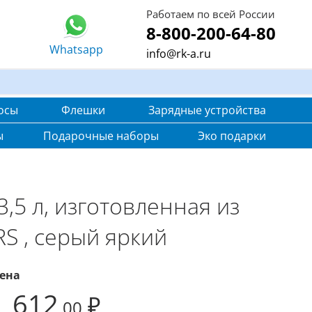
Работаем по всей России
8-800-200-64-80
Whatsapp
info@rk-a.ru
осы
Флешки
Зарядные устройства
ы
Подарочные наборы
Эко подарки
,5 л, изготовленная из
S , серый яркий
ена
1 612
₽
,00