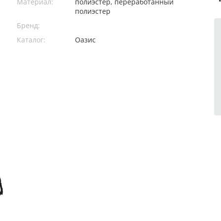
Материал:
полиэстер, переработанный
полиэстер
Бренд:
Каталог:
Оазис