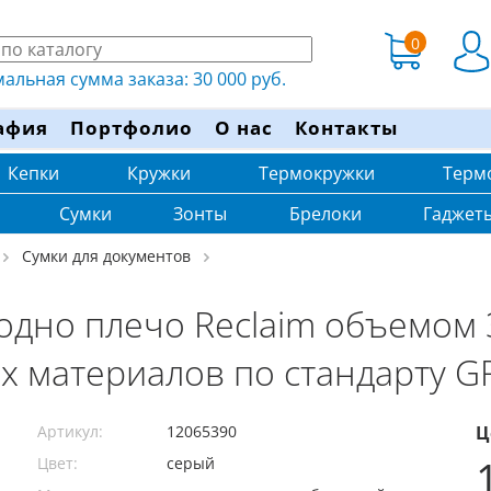
0
льная сумма заказа: 30 000 руб.
афия
Портфолио
О нас
Контакты
Кепки
Кружки
Термокружки
Терм
Сумки
Зонты
Брелоки
Гаджет
Сумки для документов
одно плечо Reclaim объемом 3
 материалов по стандарту GR
Артикул:
12065390
Ц
Цвет:
серый