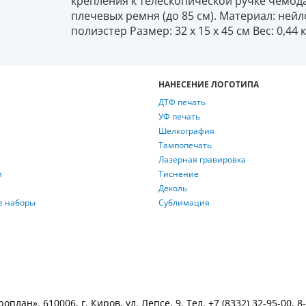
крепления к телескопической ручке чемода
плечевых ремня (до 85 см). Материал: не
полиэстер Размер: 32 х 15 х 45 см Вес: 0,44 
НАНЕСЕНИЕ ЛОГОТИПА
ДТФ печать
УФ печать
Шелкография
Тампопечать
Лазерная гравировка
и
Тиснение
Деколь
е наборы
Сублимация
лан». 610006, г. Киров, ул. Лепсе, 9. Тел.
+7 (8332) 32-95-00
,
8