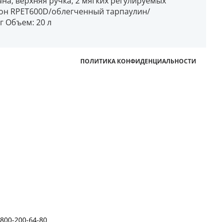
на, верхняя ручка, 2 мягких регулируемых
йлон RPET600D/облегченный тарпаулин/
кг Объем: 20 л
ПОЛИТИКА КОНФИДЕНЦИАЛЬНОСТИ
-800-200-64-80