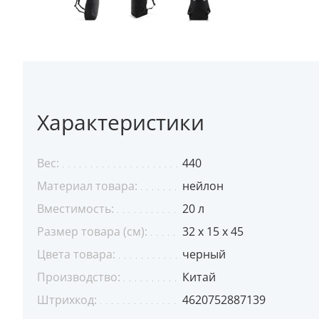
Характеристики
Вес:
440
Материал товара:
нейлон
Вместимость:
20 л
Размер товара (см):
32 х 15 х 45
Цвета товара:
черный
Производство:
Китай
Штрихкод:
4620752887139