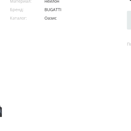
Материал:
нейлон
Бренд:
BUGATTI
Каталог:
Оазис
П