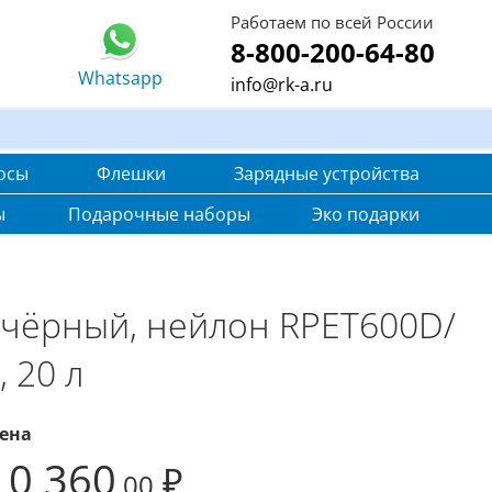
Работаем по всей России
8-800-200-64-80
Whatsapp
info@rk-a.ru
осы
Флешки
Зарядные устройства
ы
Подарочные наборы
Эко подарки
 чёрный, нейлон RPET600D/
 20 л
ена
10 360
₽
,00