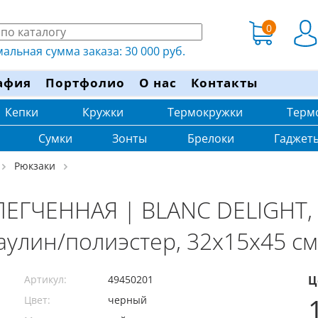
0
льная сумма заказа: 30 000 руб.
афия
Портфолио
О нас
Контакты
Кепки
Кружки
Термокружки
Терм
Сумки
Зонты
Брелоки
Гаджет
Рюкзаки
ЕГЧЕННАЯ | BLANC DELIGHT,
аулин/полиэстер, 32х15х45 см,
Артикул:
49450201
Ц
Цвет:
черный