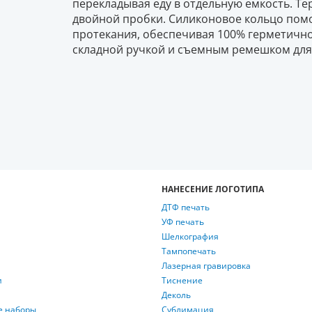
перекладывая еду в отдельную емкость. Те
двойной пробки. Силиконовое кольцо помо
протекания, обеспечивая 100% герметично
складной ручкой и съемным ремешком для 
НАНЕСЕНИЕ ЛОГОТИПА
ДТФ печать
УФ печать
Шелкография
Тампопечать
Лазерная гравировка
и
Тиснение
Деколь
е наборы
Сублимация