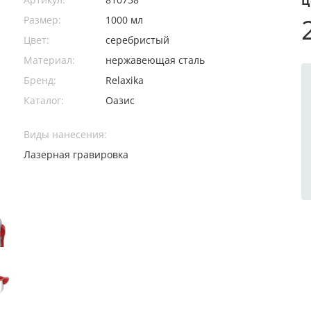
Ц
Размер:
1000 мл
Цвет:
серебристый
Материал:
нержавеющая cталь
Бренд:
Relaxika
Каталог:
Оазис
Виды нанесения:
Лазерная гравировка