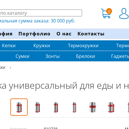
0
льная сумма заказа: 30 000 руб.
афия
Портфолио
О нас
Контакты
Кепки
Кружки
Термокружки
Терм
Сумки
Зонты
Брелоки
Гаджет
жки
ka универсальный для еды и 
Артикул:
810738