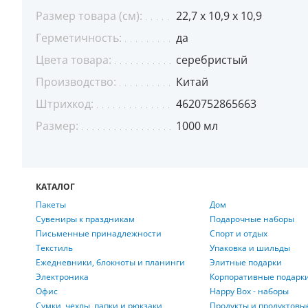
Размер товара (см):
22,7 x 10,9 x 10,9
Герметичность:
да
Цвета товара:
серебристый
Производство:
Китай
Штрихкод:
4620752865663
Размер:
1000 мл
КАТАЛОГ
Пакеты
Дом
Сувениры к праздникам
Подарочные наборы
Письменные принадлежности
Спорт и отдых
Текстиль
Упаковка и шильды
Ежедневники, блокноты и планинги
Элитные подарки
Электроника
Корпоративные подарк
Офис
Happy Box - наборы
Сумки, чехлы, папки и рюкзаки
Продукты и продуктовы