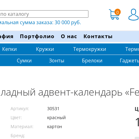
0
льная сумма заказа: 30 000 руб.
афия
Портфолио
О нас
Контакты
Кепки
Кружки
Термокружки
Терм
Сумки
Зонты
Брелоки
Гаджет
адный адвент-календарь «Fe
Артикул:
30531
Ц
Цвет:
красный
Материал:
картон
Бренд: