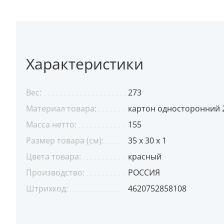
Характеристики
Вес:
273
Материал товара:
картон односторонний 2
Масса нетто:
155
Размер товара (см):
35 х 30 х 1
Цвета товара:
красный
Производство:
РОССИЯ
Штрихкод:
4620752858108