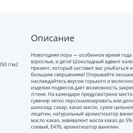
Описание
Новогодняя пора — особенное время года д
взрослые, и дети! Шоколадный адвент ка
50 г/м2
презент, который заставит вас улыбаться и
большим свершениям! Открывайте окошки,
наслаждайтесь вкусом горького и молочног
изделии подвесов дает возможность закре
/стене. На календаре предусмотрено место
сувенир легко персонализировать или до
шоколад: сахар, какао масло, сухое цельно
лецитин, натуральный ароматизатор ваниль
масло какао, эквивалент масла какао до 5%
соевый, Е476; ароматизатор ванилин.