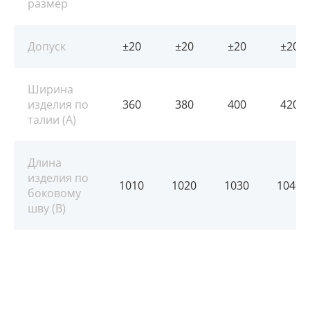
размер
Допуск
±20
±20
±20
±20
Ширина
изделия по
360
380
400
420
талии (A)
Длина
изделия по
1010
1020
1030
1040
боковому
шву (B)