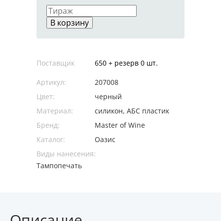
В корзину
Поставщик
650 + резерв 0 шт.
Артикул:
207008
Цвет:
черный
Материал:
силикон, АБС пластик
Бренд:
Master of Wine
Каталог:
Оазис
Виды нанесения:
Тампопечать
Описание