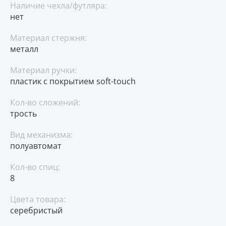
Наличие чехла/футляра:
нет
Материал стержня:
металл
Материал ручки:
пластик с покрытием soft-touch
Кол-во сложений:
трость
Вид механизма:
полуавтомат
Кол-во спиц:
8
Цвета товара:
серебристый