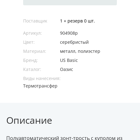
Поставщик
1 + резерв 0 шт.
Артикул:
904908p
Цвет:
серебристый
Материал:
металл, полиэстер
Бренд:
US Basic
Каталог:
Оазис
Виды нанесения:
Термотрансфер
Описание
Полуавтоматический зонт-трость c куполом из