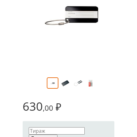
630
₽
,00