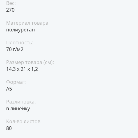
Вес:
270
Материал товара:
полиуретан
Плотность:
70 г/м2
Размер товара (см):
14,3 х 21 х 1,2
Формат:
A5
Разлиновка:
в линейку
Кол-во листов:
80