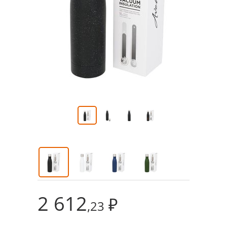
2 612
₽
,23