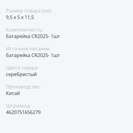
Размер товара (см):
9,5 х 5 х 11,5
Комплектность:
батарейка CR2025- 1шт
Источник питания:
батарейка CR2025- 1шт
Цвета товара:
серебристый
Производство:
Китай
Штрихкод:
4620751656279