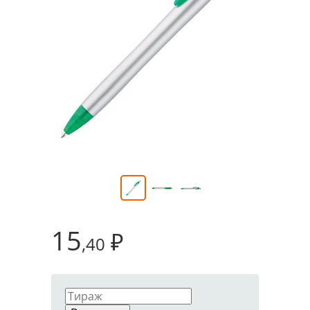
15
₽
,40