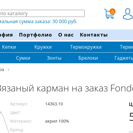
0
льная сумма заказа: 30 000 руб.
афия
Портфолио
О нас
Контакты
Кепки
Кружки
Термокружки
Терм
Сумки
Зонты
Брелоки
Гаджет
ра
Вязаный карман на заказ Fond
Артикул:
14363.10
Ц
Цвет:
Материал:
акрил 100%
Бренд: