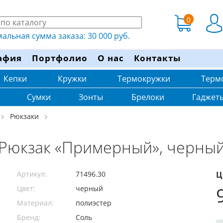
0
льная сумма заказа: 30 000 руб.
афия
Портфолио
О нас
Контакты
Кепки
Кружки
Термокружки
Терм
Сумки
Зонты
Брелоки
Гаджет
Рюкзаки
Рюкзак «Примерный», черны
Артикул:
71496.30
Ц
Цвет:
черный
Материал:
полиэстер
Бренд:
Соль