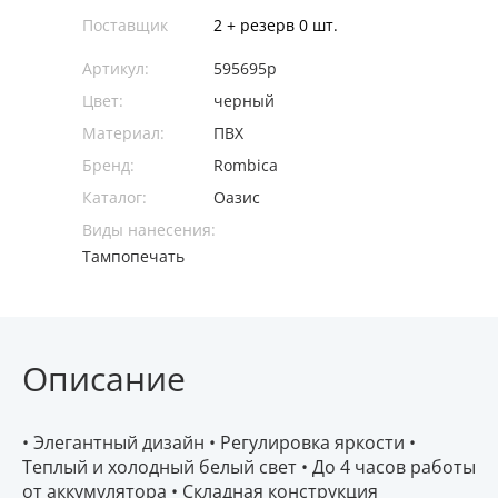
Поставщик
2 + резерв 0 шт.
Артикул:
595695p
Цвет:
черный
Материал:
ПВХ
Бренд:
Rombica
Каталог:
Оазис
Виды нанесения:
Тампопечать
Описание
• Элегантный дизайн • Регулировка яркости •
Теплый и холодный белый свет • До 4 часов работы
от аккумулятора • Складная конструкция