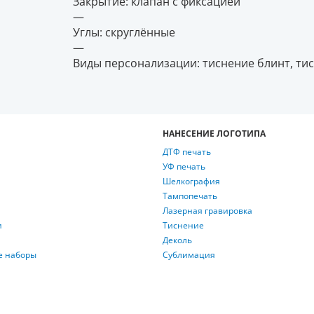
Закрытие: клапан с фиксацией
—
Углы: скруглённые
—
Виды персонализации: тиснение блинт, ти
НАНЕСЕНИЕ ЛОГОТИПА
ДТФ печать
УФ печать
Шелкография
Тампопечать
Лазерная гравировка
и
Тиснение
Деколь
е наборы
Сублимация