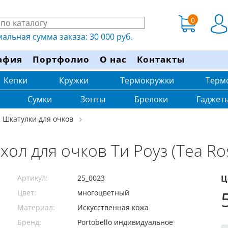
0
льная сумма заказа: 30 000 руб.
афия
Портфолио
О нас
Контакты
Кепки
Кружки
Термокружки
Терм
Сумки
Зонты
Брелоки
Гаджет
Шкатулки для очков
хол для очков Ти Роуз (Tea Ro
Артикул:
25_0023
Ц
Цвет:
многоцветный
Материал:
Искусственная кожа
Бренд:
Portobello индивидуальное