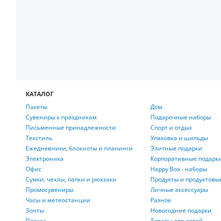
КАТАЛОГ
Пакеты
Дом
Сувениры к праздникам
Подарочные наборы
Письменные принадлежности
Спорт и отдых
Текстиль
Упаковка и шильды
Ежедневники, блокноты и планинги
Элитные подарки
Электроника
Корпоративные подарк
Офис
Happy Box - наборы
Сумки, чехлы, папки и рюкзаки
Продукты и продуктовы
Промосувениры
Личные аксессуары
Часы и метеостанции
Разное
Зонты
Новогодние подарки
Посуда
Товары для детей