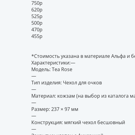
750р
620р
525р
500р
470р
455р
*Стоимость указана в материале Альфа и б
Характеристики:—
Модель: Tea Rose
—
Тип изделия: Чехол для очков
—
Материал: кожзам (на выбор из каталога ма
—
Размер: 237 × 97 мм
—
Конструкция: мягкий чехол бесшовный
—